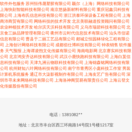
软件外包服务
苏州恒伟晟塑胶有限公司
颖尔（上海）网络科技有限公司
上海快刻智能科技有限公司
南京悠扬新材料有限公司
重庆冠鑫贝科技有
限公司
上海布氏信息科技有限公司
浙江洪泰环保设备工程有限公司
上海
商沛商贸有限公司
网络科技的技术开发
北京美联融道投资顾问有限公司
农业种植技术开发
哈尔滨天沃科技有限公司
义乌市瑞碧科技有限公司
北
京食三妹品牌管理有限公司
衢州市云时代信息技术有限公司
汕头市信诺
信息有限公司
曹县于二丽工艺品有限公司
郯城立恒园林绿化工程有限公
司
上海创计网络科技有限公司
成都佰仕博科技有限公司
钟表销售
软件服
务
天气预报
上海谭凌煦文化传媒有限公司
海南电影网
北京赛实科技有限
公司
北京鸿安齐达科技有限公司
武汉小鹿快跑科技有限公司
上海白芨信
息科技有限公司
天津九洲云物联科技有限公司
上海锦森铭网络科技有限
公司
杭州财知八叶网络科技有限公司
南宁市青秀区小庞科技工作室
男装
计算机系统服务
通辽市大柒影视制作有限公司
上海友艺广告有限公司
深
圳市寻未来网络科技有限公司
上海洛神阁贸易有限责任公司
上海云登文
化传媒股份有限公司
电话：1381082**
地址：北京市丰台区西三环南路14号院1号楼1217室