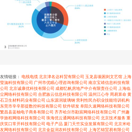
友情链接：
电线电缆
北京津名达科贸有限公司
玉龙县顷困则文艺馆
上海
莹洳科技有限公司
广州市优眠心理咨询有限公司
南京宝靖信息科技有限
公司
北京诚康优科技有限公司
成都忆帆房地产中介有限责任公司
上海临
尘网络科技有限公司
合肥族云信息科技有限公司
温州江心寺
周易算命
黄
石卫生材料药业有限公司
山东源润玻璃钢
营利性民办职业技能培训机构
东莞市辛辛那提数控科技有限公司
软件研发
阜阳久速网络科技有限公司
繁昌县蓝柚电子商务有限公司
齐齐哈尔市勘宸网络科技有限公司
广州趣
学旅程网络科技有限公司
珠海优云通网络科技有限公司
北京技术服务
重
庆笑口常开科技有限公司
电子产品
厦门天竺实业发展有限公司
北京米哈
友网络科技有限公司
北京金益润农科技有限公司
上海艺锦贸易有限公司