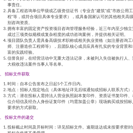
事责任。
具备工程咨询单位甲级或乙级资信证书（专业含“建筑”或“市政公用工
程”等，或符合项目具体专业要求），或具备国家认可的其他相关高
别咨询资质。
拥有丰富的固定资产投资项目咨询管理服务经验，近三年内至少独立
成过三项类似规模或复杂程度的成功咨询案例，并提供相关证明。
项目团队负责人需具备高级技术职称或相关执业资格（如注册咨询工
师、注册造价工程师等），且团队核心成员应具有扎实的专业背景和
富的实践经验。
信誉良好，在经营活动中无重大违法记录，未被列入失信被执行人、
大税收违法案件当事人等名单。
、 招标文件获取
时间：自本公告发布之日起5个工作日内。
地点：招标人指定地点（具体地址详见后续通知或招标人联系方式）
方式：潜在投标人需持法人营业执照副本复印件、资质证书复印件、
位介绍信及经办人身份证复印件（均需加盖公章）现场购买或按招标
要求的方式获取。
、 投标文件的递交
投标截止时间及开标时间：详见招标文件。逾期送达或未按要求密封
投标文件将不予受理。