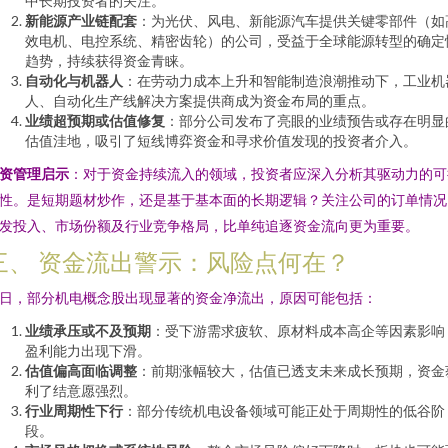
中长期投资者的关注。
新能源产业链配套
：为光伏、风电、新能源汽车提供关键零部件（如
效电机、电控系统、精密齿轮）的公司，受益于全球能源转型的确定
趋势，持续获得资金青睐。
自动化与机器人
：在劳动力成本上升和智能制造浪潮推动下，工业机
人、自动化生产线解决方案提供商成为资金布局的重点。
业绩超预期或估值修复
：部分公司发布了亮眼的业绩预告或存在明显
估值洼地，吸引了短线博弈资金和寻求价值发现的投资者介入。
资管理启示
：对于资金持续流入的领域，投资者应深入分析其驱动力的可
性。是短期题材炒作，还是基于基本面的长期逻辑？关注公司的订单情况
发投入、市场份额及行业竞争格局，比单纯追逐资金流向更为重要。
三、 资金流出警示：风险点何在？
日，部分机电概念股出现显著的资金净流出，原因可能包括：
业绩承压或不及预期
：受下游需求疲软、原材料成本高企等因素影响
盈利能力出现下滑。
估值偏高面临调整
：前期涨幅较大，估值已透支未来成长预期，资金
利了结意愿强烈。
行业周期性下行
：部分传统机电设备领域可能正处于周期性的低谷阶
段。