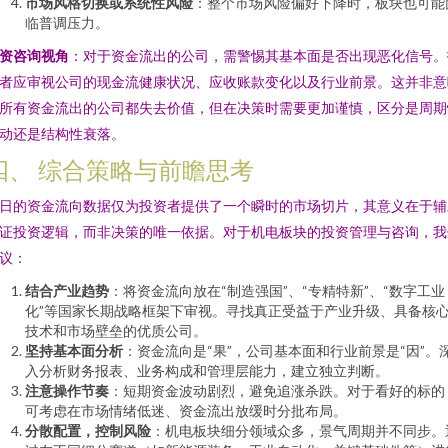
市场风格切换或系统性风险
：整个市场风险偏好下降时，板块也可能
临普调压力。
资咨询视角
：对于资金流出的公司，需警惕其基本面是否出现恶化信号。
者应审视公司的现金流健康状况、应收账款变化以及行业前景。这并非意
所有资金流出的公司都失去价值，但在决策时需要更加谨慎，区分是周期
动还是结构性衰落。
四、 综合策略与前瞻思考
日的资金流向数据仅为投资者提供了一个瞬时的市场切片，其意义在于辅
证投资逻辑，而非决策的唯一依据。对于机电板块的投资管理与咨询，我
议：
结合产业趋势
：将资金流向放在“制造强国”、“专精特新”、“数字工业
化”等国家长期战略框架下审视。寻找真正受益于产业升级、具备核
技术和市场壁垒的优质公司。
坚持基本面分析
：资金流向是“果”，公司基本面和行业前景是“因”。
入分析财务报表、业务构成和管理层能力，建立独立判断。
注意操作节奏
：短期资金波动剧烈，避免追涨杀跌。对于看好的标的
可考虑在市场情绪低迷、资金流出放缓时分批布局。
分散配置，控制风险
：机电板块细分领域众多，景气周期并不同步。