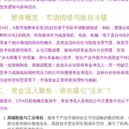
投资逻辑与咨询启示。
一、 整体概览：市场情绪与板块冷暖
月6日，A股市场整体呈现 [此处应基于实际市场数据描述，例如：震荡企稳
构性分化] 的格局。机电板块作为涵盖电机、电器、机械、电子及自动化
等多个细分领域的综合性概念，其资金流向往往与制造业景气度、政策导
技术创新密切相关。从当日数据看，板块内部资金流向分化明显，呈现
“冰火两重天”的景象。部分具备核心技术、契合产业升级方向或受益于特
策（如智能制造、新能源配套）的龙头企业获得资金净流入；而一些缺乏
竞争力或面临短期经营压力的公司则遭遇资金净流出。这种分化恰恰体现
当前经济转型背景下，市场资金正变得更加理性与挑剔。
二、 资金流入聚焦：谁在吸引“活水”？
据显示，2月6日机电概念板块中，资金净流入居前的公司主要集中在以
方向：
高端制造与工业母机
：服务于产业升级和自主可控战略的数控机床、
密仪器等细分领域龙头，因其技术壁垒和长期成长空间，吸引了机构