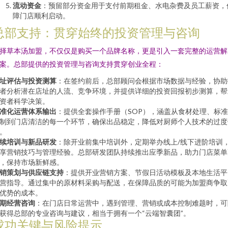
流动资金
：预留部分资金用于支付前期租金、水电杂费及员工薪资，
障门店顺利启动。
总部支持：贯穿始终的投资管理与咨询
择草本汤加盟，不仅仅是购买一个品牌名称，更是引入一套完整的运营解
案。总部提供的投资管理与咨询支持贯穿创业全程：
址评估与投资测算
：在签约前后，总部顾问会根据市场数据与经验，协助
者分析潜在店址的人流、竞争环境，并提供详细的投资回报初步测算，帮
资者科学决策。
准化运营体系输出
：提供全套操作手册（SOP），涵盖从食材处理、标
制到门店清洁的每一个环节，确保出品稳定，降低对厨师个人技术的过度
。
续培训与新品研发
：除开业前集中培训外，定期举办线上/线下进阶培训
享营销技巧与管理经验。总部研发团队持续推出应季新品，助力门店菜单
，保持市场新鲜感。
销策划与供应链支持
：提供开业营销方案、节假日活动模板及本地生活平
营指导。通过集中的原材料采购与配送，在保障品质的可能为加盟商争取
优势的成本。
期经营咨询
：在门店日常运营中，遇到管理、营销或成本控制难题时，可
获得总部的专业咨询与建议，相当于拥有一个“云端智囊团”。
成功关键与风险提示