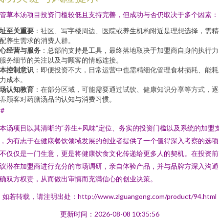
管草本汤项目投资门槛较低且支持完善，但成功与否仍取决于多个因素：
址至关重要
：社区、写字楼周边、医院或养生机构附近是理想选择，需精
配养生需求的消费人群。
心经营与服务
：总部的支持是工具，最终落地取决于加盟商自身的执行力
服务细节的关注以及与顾客的情感连接。
本控制意识
：即便投资不大，日常运营中也需精细化管理食材损耗、能耗
力成本。
场认知教育
：在部分区域，可能需要通过试饮、健康知识分享等方式，逐
养顾客对药膳汤品的认知与消费习惯。
##
本汤项目以其清晰的“养生+风味”定位、务实的投资门槛以及系统的加盟
，为有志于在健康餐饮领域发展的创业者提供了一个值得深入考察的选项
不仅仅是一门生意，更是将健康饮食文化传递给更多人的契机。在投资前
议潜在加盟商进行充分的市场调研，亲自体验产品，并与品牌方深入沟通
确双方权责，从而做出审慎而充满信心的创业决策。
如若转载，请注明出处：http://www.zlguangong.com/product/94.html
更新时间：2026-08-08 10:35:56