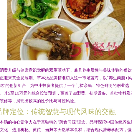
消费升级与健康意识觉醒的双重驱动下，兼具养生属性与美味体验的餐饮
正迎来黄金发展期。草本汤品牌精准切入这一市场蓝海，以“养生药膳+
吃”的创新组合，为中小投资者提供了一个门槛亲民、特色鲜明的创业选
。其5至10万元的综合投资预算，覆盖了加盟费、初期设备、首批物料及
装修等，展现出较高的性价比与可控风险。
品牌定位：传统智慧与现代风味的交融
本汤的核心竞争力在于其独特的“药食同源”理念。品牌深挖中国传统养生
文化，选用枸杞、黄芪、当归等天然草本食材，结合现代营养学配方，慢