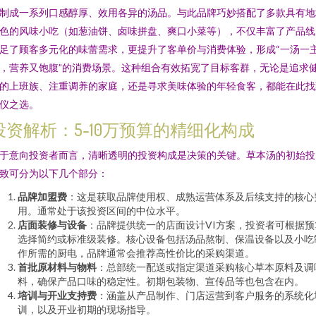
制成一系列口感醇厚、效用各异的汤品。与此品牌巧妙搭配了多款具有地
色的风味小吃（如葱油饼、卤味拼盘、爽口小菜等），不仅丰富了产品线
足了顾客多元化的味蕾需求，更提升了客单价与消费体验，形成“一汤一
，营养又饱腹”的消费场景。这种组合有效拓宽了目标客群，无论是追求
的上班族、注重调养的家庭，还是寻求美味体验的年轻食客，都能在此找
仪之选。
投资解析：5-10万预算的精细化构成
于意向投资者而言，清晰透明的投资构成是决策的关键。草本汤的初始投
致可分为以下几个部分：
品牌加盟费
：这是获取品牌使用权、成熟运营体系及后续支持的核心
用。通常处于该投资区间的中位水平。
店面装修与设备
：品牌提供统一的店面设计VI方案，投资者可根据预
选择简约或标准级装修。核心设备包括汤品熬制、保温设备以及小吃
作所需的厨电，品牌通常会推荐高性价比的采购渠道。
首批原材料与物料
：总部统一配送或指定渠道采购核心草本原料及调
料，确保产品口味的稳定性。初期包装物、宣传品等也包含在内。
培训与开业支持费
：涵盖从产品制作、门店运营到客户服务的系统化
训，以及开业初期的现场指导。